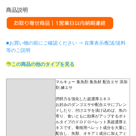
商品説明
■お買い物の前にご確認ください ⇒ 在庫表示/配送/送料
等のご説明
この商品の他のタイプを見る
マルキュー 集魚剤 集魚材 配合エサ 添加
剤 練エサ
摂餌力を強化した超濃厚エキス
お好みのダンゴエサや配合エサにブレン
ドしたり、付けエサを漬け込めば、魚の
寄り、食いともに効果がアップするボト
ルタイプのドロドロペレット系超濃厚エ
キスです。養殖用ペレット成分を大量に
配合し、魚類、オキアミ成分に加えアミ