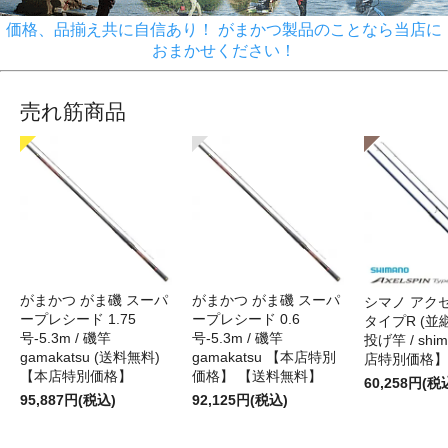
価格、品揃え共に自信あり！ がまかつ製品のことなら当店に
おまかせください！
売れ筋商品
がまかつ がま磯 スーパ
がまかつ がま磯 スーパ
シマノ アク
ープレシード 1.75
ープレシード 0.6
タイプR (並継)
号-5.3m / 磯竿
号-5.3m / 磯竿
投げ竿 / shi
gamakatsu (送料無料)
gamakatsu 【本店特別
店特別価格】
【本店特別価格】
価格】 【送料無料】
60,258円(税
95,887円(税込)
92,125円(税込)