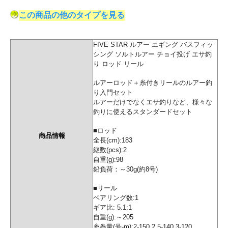
この商品の他のタイプを見る
FIVE STAR ルアー エギング バスフィッ
シング ソルトルアー チョイ投げ エサ釣
り ロッド リール
ルアーロッド＋糸付きリールのルアー釣
り入門セット
ルアーだけでなくエサ釣りなど、様々な
釣りに使えるスタンダードセット
■ロッド
商品情報
全長(cm):183
継数(pcs):2
自重(g):98
鉛負荷：～30g(約8号)
■リール
ベアリング数:1
ギア比: 5.1:1
自重(g):～205
糸巻量(号-m):2-150 2.5-140 3-120