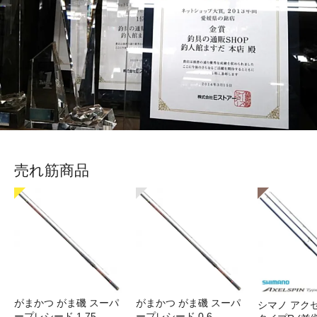
売れ筋商品
がまかつ がま磯 スーパ
がまかつ がま磯 スーパ
シマノ アク
ープレシード 1.75
ープレシード 0.6