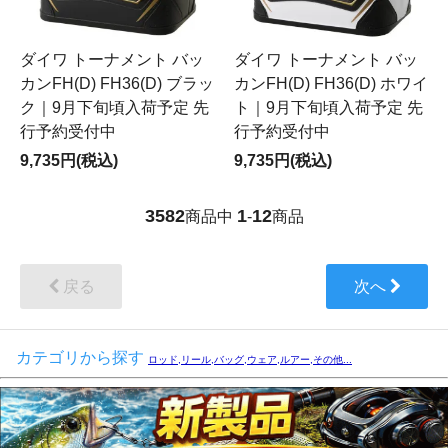
ダイワ トーナメント バッ
ダイワ トーナメント バッ
カンFH(D) FH36(D) ブラッ
カンFH(D) FH36(D) ホワイ
ク｜9月下旬頃入荷予定 先
ト｜9月下旬頃入荷予定 先
行予約受付中
行予約受付中
9,735円(税込)
9,735円(税込)
3582
1
12
商品中
-
商品
戻る
次へ
カテゴリから探す
ロッド,リール,バッグ,ウェア,ルアー,その他...