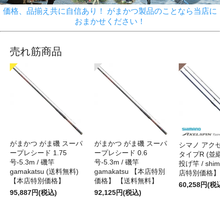
価格、品揃え共に自信あり！ がまかつ製品のことなら当店に
おまかせください！
売れ筋商品
がまかつ がま磯 スーパ
がまかつ がま磯 スーパ
シマノ アク
ープレシード 1.75
ープレシード 0.6
タイプR (並継)
号-5.3m / 磯竿
号-5.3m / 磯竿
投げ竿 / shi
gamakatsu (送料無料)
gamakatsu 【本店特別
店特別価格】
【本店特別価格】
価格】 【送料無料】
60,258円(税
95,887円(税込)
92,125円(税込)