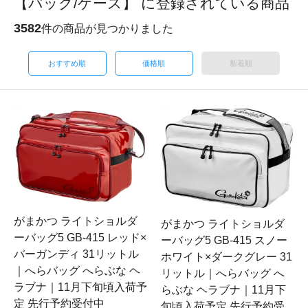
【バッグ/ケース】 に登録されている商品
3582
件の商品が見つかりました
おすすめ順
価格順
新着順
がまかつ ライトショルダ
がまかつ ライトショルダ
ーバッグ5 GB-415 レッド×
ーバッグ5 GB-415 スノー
バーガンディ 31リットル
ホワイト×ダークグレー 31
｜へらバッグ へらぶな ヘ
リットル｜へらバッグ へ
ラブナ｜11月下旬頃入荷予
らぶな ヘラブナ｜11月下
定 先行予約受付中
旬頃入荷予定 先行予約受