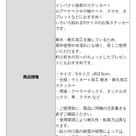
インパクト抜群のステッカー！
ルアーケースや小物ケース、スマホ、タ
ブレットなどにおすすめ！
いろいろ貼れるSサイズのお魚ステッカー
です。
耐水・耐久加工を施しているため、
屋外使用や水濡れにも強く、長くご使用
いただけます。
釣り好きの方へのちょっとしたプレゼン
トにもおすすめです。
・サイズ：Sサイズ（約3.5cm）
商品情報
・仕様：ラミネート加工 耐水・耐久加工
ステッカー
・用途：クーラーボックス、タックルボ
ックス、車、スマホ など
・ご使用前に、製品に同梱の注意書きを
必ずご確認ください。
・使用環境により耐久性・粘着力は異な
ります。
・貼り付け面の材質や状態によっては、