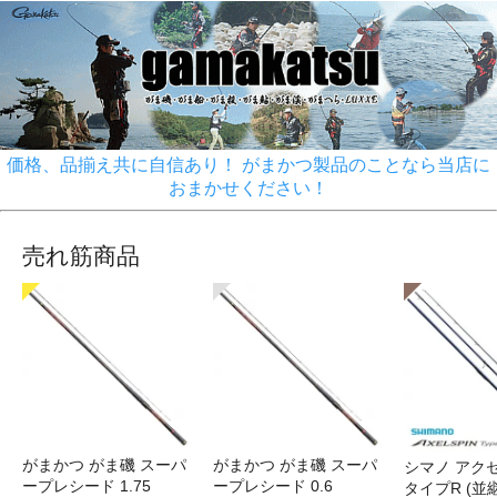
価格、品揃え共に自信あり！ がまかつ製品のことなら当店に
おまかせください！
売れ筋商品
がまかつ がま磯 スーパ
がまかつ がま磯 スーパ
シマノ アク
ープレシード 1.75
ープレシード 0.6
タイプR (並継)