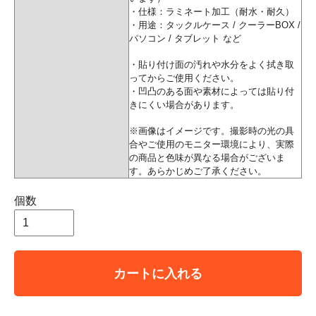
・仕様：ラミネート加工（耐水・耐久）
・用途：タックルケース / クーラーBOX /
パソコン / タブレット など
・貼り付け面の汚れや水分をよく拭き取
ってからご使用ください。
・凹凸のある面や素材によっては貼り付
きにくい場合があります。
※画像はイメージです。撮影時の光の具
合やご使用のモニター環境により、実際
の商品と色味が異なる場合がございま
す。あらかじめご了承ください。
個数
カートに入れる