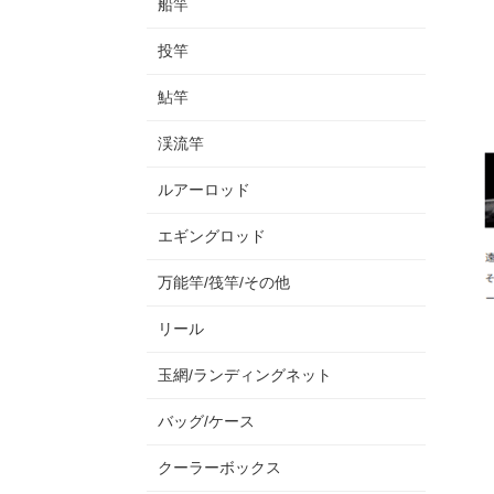
船竿
投竿
鮎竿
渓流竿
ルアーロッド
エギングロッド
万能竿/筏竿/その他
リール
玉網/ランディングネット
バッグ/ケース
クーラーボックス