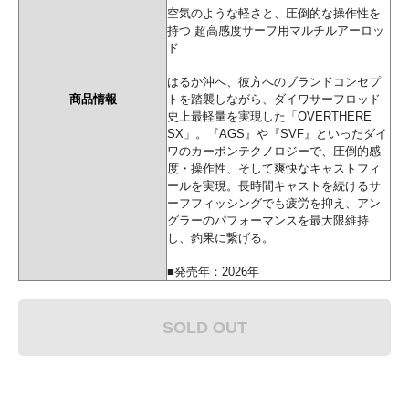
空気のような軽さと、圧倒的な操作性を
持つ 超高感度サーフ用マルチルアーロッ
ド
はるか沖へ、彼方へのブランドコンセプ
商品情報
トを踏襲しながら、ダイワサーフロッド
史上最軽量を実現した「OVERTHERE
SX」。『AGS』や『SVF』といったダイ
ワのカーボンテクノロジーで、圧倒的感
度・操作性、そして爽快なキャストフィ
ールを実現。長時間キャストを続けるサ
ーフフィッシングでも疲労を抑え、アン
グラーのパフォーマンスを最大限維持
し、釣果に繋げる。
■発売年：2026年
SOLD OUT