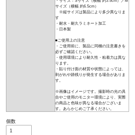
・サイズ：Sサイズ（横幅 約3.5cm）／M
サイズ（横幅 約6.5cm）
※縦サイズは製品により多少異なりま
す
・耐水・耐久ラミネート加工
・日本製
■ご使用上の注意
・ご使用前に、製品に同梱の注意書きを
必ずご確認ください。
・使用環境により耐久性・粘着力は異な
ります。
・貼り付け面の材質や状態によっては、
剥がれや跡残りが発生する場合がありま
す。
※画像はイメージです。撮影時の光の具
合やご使用のモニター環境により、実際
の商品と色味が異なる場合がございま
す。あらかじめご了承ください。
個数