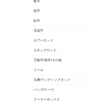
船竿
投竿
鮎竿
渓流竿
ルアーロッド
エギングロッド
万能竿/筏竿/その他
リール
玉網/ランディングネット
バッグ/ケース
クーラーボックス