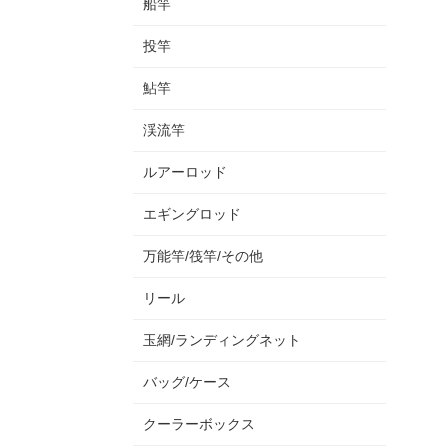
船竿
投竿
鮎竿
渓流竿
ルアーロッド
エギングロッド
万能竿/筏竿/その他
リール
玉網/ランディングネット
バッグ/ケース
クーラーボックス