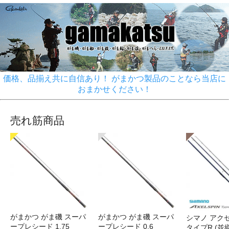
価格、品揃え共に自信あり！ がまかつ製品のことなら当店に
おまかせください！
売れ筋商品
がまかつ がま磯 スーパ
がまかつ がま磯 スーパ
シマノ アク
ープレシード 1.75
ープレシード 0.6
タイプR (並継)