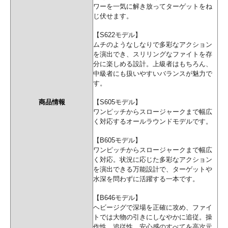
ワーを一気に解き放ってターゲットをね
じ伏せます。
【S622モデル】
ムチのようなしなりで多彩なアクション
を演出でき、スリリングなファイトを存
分に楽しめる設計。上級者はもちろん、
中級者にも扱いやすいバランスが魅力で
す。
商品情報
【S605モデル】
ワンピッチからスロージャークまで幅広
く対応するオールラウンドモデルです。
【B605モデル】
ワンピッチからスロージャークまで幅広
く対応。状況に応じた多彩なアクション
を演出できる万能設計で、ターゲットや
水深を問わずに活躍する一本です。
【B646モデル】
ヘビージグで深場を正確に攻め、ファイ
トでは大物の引きにしなやかに追従。操
作性、追従性、安心感のすべてを高次元