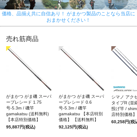
価格、品揃え共に自信あり！ がまかつ製品のことなら当店に
おまかせください！
売れ筋商品
がまかつ がま磯 スーパ
がまかつ がま磯 スーパ
シマノ アク
ープレシード 1.75
ープレシード 0.6
タイプR (並継)
号-5.3m / 磯竿
号-5.3m / 磯竿
投げ竿 / shi
gamakatsu (送料無料)
gamakatsu 【本店特別
店特別価格】
【本店特別価格】
価格】 【送料無料】
60,258円(税
95,887円(税込)
92,125円(税込)