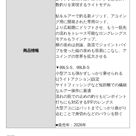
数釣りを実現するライトモデル
鮎をルアーで釣る新メソッド、アユイン
グ用に開発された専用ロッド。
より広範囲にドリフトさせ、もう一筋先
の流れをトレース可能なロングレングス
モデルもラインナップ。
横の攻めは勿論、急流でジョイントバイ
商品情報
ブを使った縦の攻めも容易にこなし、ア
ユイングの世界を拡大させる
▼99LS-S、99LB-S
小型アユも弾かずしっかり乗せられる
L(ライトアクション)設定
サイトフィッシングなど短距離での繊細
なルアー操作に最適
流れの筋での止めの釣りもピンポイント
打ちにも対応する9’9”のレングス
大型アユにはバットまでしっかり曲がり
込むことで身切れなどのバラシを防ぐ
■発売年：2026年