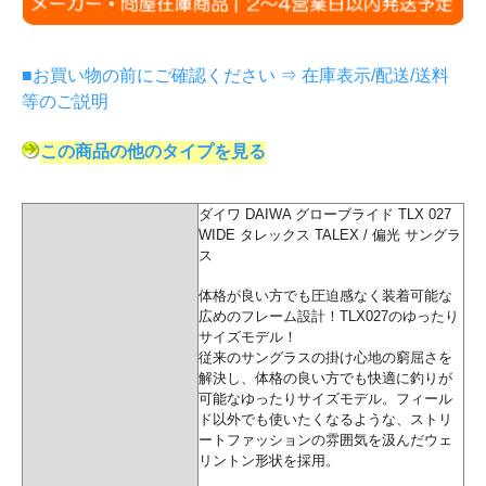
■お買い物の前にご確認ください ⇒ 在庫表示/配送/送料
等のご説明
この商品の他のタイプを見る
ダイワ DAIWA グローブライド TLX 027
WIDE タレックス TALEX / 偏光 サングラ
ス
体格が良い方でも圧迫感なく装着可能な
広めのフレーム設計！TLX027のゆったり
サイズモデル！
従来のサングラスの掛け心地の窮屈さを
解決し、体格の良い方でも快適に釣りが
可能なゆったりサイズモデル。フィール
ド以外でも使いたくなるような、ストリ
ートファッションの雰囲気を汲んだウェ
リントン形状を採用。