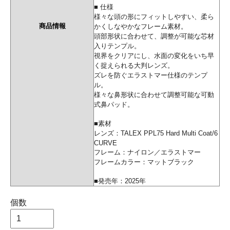
■ 仕様
様々な頭の形にフィットしやすい、柔ら
商品情報
かくしなやかなフレーム素材。
頭部形状に合わせて、調整が可能な芯材
入りテンプル。
視界をクリアにし、水面の変化をいち早
く捉えられる大判レンズ。
ズレを防ぐエラストマー仕様のテンプ
ル。
様々な鼻形状に合わせて調整可能な可動
式鼻パッド。
■素材
レンズ：TALEX PPL75 Hard Multi Coat/6
CURVE
フレーム：ナイロン／エラストマー
フレームカラー：マットブラック
■発売年：2025年
個数