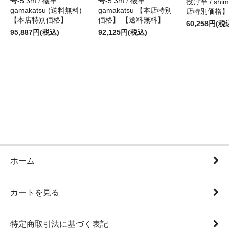
号-5.3m / 磯竿
号-5.3m / 磯竿
投げ竿 / shi
gamakatsu (送料無料)
gamakatsu 【本店特別
店特別価格】
【本店特別価格】
価格】 【送料無料】
60,258円(税
95,887円(税込)
92,125円(税込)
ホーム
カートを見る
特定商取引法に基づく表記