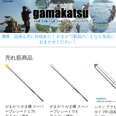
価格、品揃え共に自信あり！ がまかつ製品のことなら当店に
おまかせください！
売れ筋商品
がまかつ がま磯 スーパ
がまかつ がま磯 スーパ
シマノ アク
ープレシード 1.75
ープレシード 0.6
タイプR (並継)