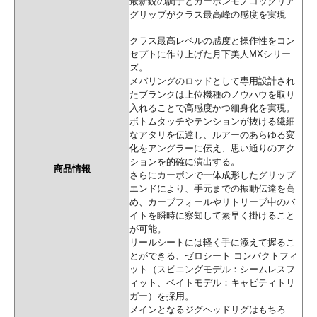
最新鋭の調子とカーボンモノコックリア
グリップがクラス最高峰の感度を実現
クラス最高レベルの感度と操作性をコン
セプトに作り上げた月下美人MXシリー
ズ。
メバリングのロッドとして専用設計され
たブランクは上位機種のノウハウを取り
入れることで高感度かつ細身化を実現。
ボトムタッチやテンションが抜ける繊細
なアタリを伝達し、ルアーのあらゆる変
化をアングラーに伝え、思い通りのアク
ションを的確に演出する。
商品情報
さらにカーボンで一体成形したグリップ
エンドにより、手元までの振動伝達を高
め、カーブフォールやリトリーブ中のバ
イトを瞬時に察知して素早く掛けること
が可能。
リールシートには軽く手に添えて握るこ
とができる、ゼロシート コンパクトフィ
ット（スピニングモデル：シームレスフ
ィット、ベイトモデル：キャビティトリ
ガー）を採用。
メインとなるジグヘッドリグはもちろ