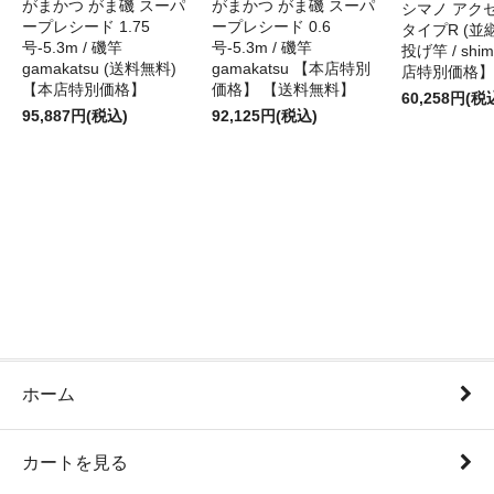
がまかつ がま磯 スーパ
がまかつ がま磯 スーパ
シマノ アク
ープレシード 1.75
ープレシード 0.6
タイプR (並継)
号-5.3m / 磯竿
号-5.3m / 磯竿
投げ竿 / shi
gamakatsu (送料無料)
gamakatsu 【本店特別
店特別価格】
【本店特別価格】
価格】 【送料無料】
60,258円(税
95,887円(税込)
92,125円(税込)
ホーム
カートを見る