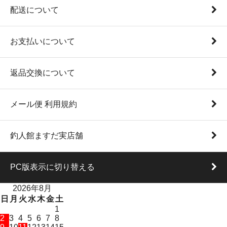
配送について
お支払いについて
返品交換について
メール便 利用規約
釣人館ますだ実店舗
PC版表示に切り替える
2026年8月
日
月
火
水
木
金
土
1
2
3
4
5
6
7
8