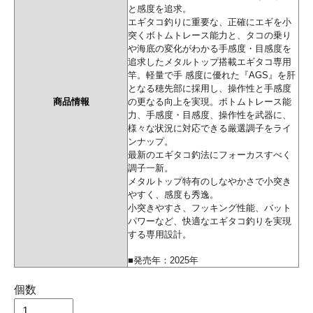
と感度を追求。
エギタコ釣りに重要な、正確にエギを小
突くボトムトレース能力と、タコの乗り
や海底の変化がわかる手感度・目感度を
追求したメタルトップ搭載エギタコ専用
竿。軽量で手 感度に優れた『AGS』を肝
となる穂先部に採用し、操作性と手感度
商品情報
の更なる向上を実現。ボトムトレース能
力、手感度・目感度、操作性を武器に、
様々な状況に対応できる厳選調子をライ
ンナップ。
最新のエギタコ釣法にフォーカスすべく
調子一新。
メタルトップ特有のしなやかさで小突き
やすく、感度も秀逸。
小突きやすさ、フッキング性能、バット
パワーなど、快適なエギタコ釣りを実現
する専用設計。
■発売年：2025年
個数