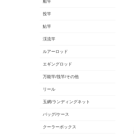
船竿
投竿
鮎竿
渓流竿
ルアーロッド
エギングロッド
万能竿/筏竿/その他
リール
玉網/ランディングネット
バッグ/ケース
クーラーボックス