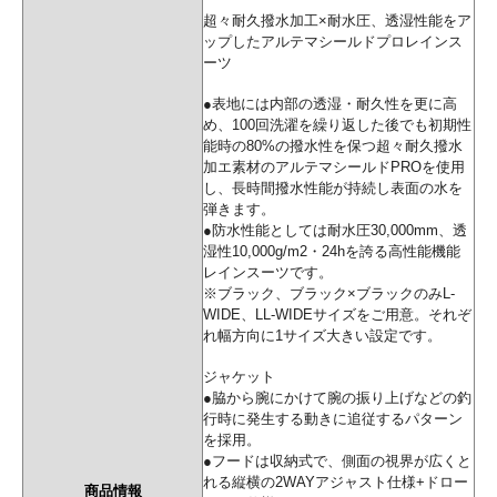
超々耐久撥水加工×耐水圧、透湿性能をア
ップしたアルテマシールドプロレインス
ーツ
●表地には内部の透湿・耐久性を更に高
め、100回洗濯を繰り返した後でも初期性
能時の80%の撥水性を保つ超々耐久撥水
加エ素材のアルテマシールドPROを使用
し、⻑時間撥水性能が持続し表面の水を
弾きます。
●防水性能としては耐水圧30,000mm、透
湿性10,000g/m2・24hを誇る高性能機能
レインスーツです。
※ブラック、ブラック×ブラックのみL-
WIDE、LL-WIDEサイズをご用意。それぞ
れ幅方向に1サイズ大きい設定です。
ジャケット
●脇から腕にかけて腕の振り上げなどの釣
行時に発生する動きに追従するパターン
を採用。
●フードは収納式で、側面の視界が広くと
れる縦横の2WAYアジャスト仕様+ドロー
商品情報