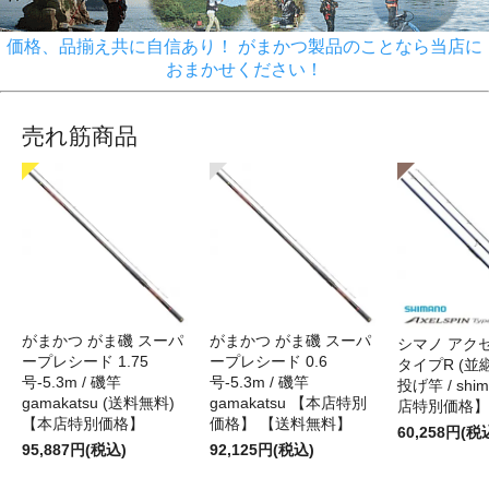
価格、品揃え共に自信あり！ がまかつ製品のことなら当店に
おまかせください！
売れ筋商品
がまかつ がま磯 スーパ
がまかつ がま磯 スーパ
シマノ アク
ープレシード 1.75
ープレシード 0.6
タイプR (並継)
号-5.3m / 磯竿
号-5.3m / 磯竿
投げ竿 / shi
gamakatsu (送料無料)
gamakatsu 【本店特別
店特別価格】
【本店特別価格】
価格】 【送料無料】
60,258円(税
95,887円(税込)
92,125円(税込)