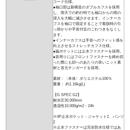
コード仕様。
●袖口部は新構造のダブルカフスを採用
し、雨天での釣行時でも袖口からの雨の
浸入を大幅に減少させます。インナーカ
フスを袖口で固定することで着脱時の引
っ掛かりや手首付近のごわつきをなくし
ます。
●インナーカフスは手首へのフィット感を
向上させるストレッチカフス仕様。
●脇ポケットには止水ファスナーを採用。
●首周りにはフロントファスナーを締め切
った際にも顔へのあたりの良いニット素
材と首元チンガードを採用。
素材：〈本体〉ポリエステル100％
重量： 約1.16kg(L)
【G SPEC G2】
耐水圧30,000mm
透湿性10,000g/m2・24h
※4P止水ポケット：ジャケット2、パンツ
2
※止水ファスナーは完全防水仕様ではあ