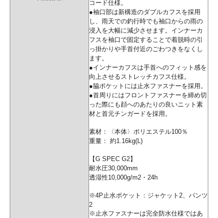
コード仕様。
●袖口部は新構造のダブルカフスを採用
し、雨天での釣行時でも袖口からの雨の
浸入を大幅に減少させます。インナーカ
フスを袖口で固定することで着脱時の引
っ掛かりや手首付近のごわつきをなくし
ます。
●インナーカフスは手首へのフィット感を
向上させるストレッチカフス仕様。
●脇ポケットには止水ファスナーを採用。
●首周りにはフロントファスナーを締め切
った際にも顔へのあたりの良いニット素
材と首元チンガードを採用。
素材：〈本体〉ポリエステル100％
重量： 約1.16kg(L)
【G SPEC G2】
耐水圧30,000mm
透湿性10,000g/m2・24h
※4P止水ポケット：ジャケット2、パンツ
2
※止水ファスナーは完全防水仕様ではあ