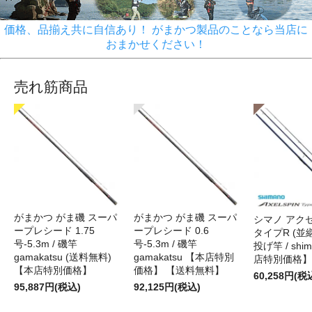
価格、品揃え共に自信あり！ がまかつ製品のことなら当店に
おまかせください！
売れ筋商品
がまかつ がま磯 スーパ
がまかつ がま磯 スーパ
シマノ アク
ープレシード 1.75
ープレシード 0.6
タイプR (並継)
号-5.3m / 磯竿
号-5.3m / 磯竿
投げ竿 / shi
gamakatsu (送料無料)
gamakatsu 【本店特別
店特別価格】
【本店特別価格】
価格】 【送料無料】
60,258円(税
95,887円(税込)
92,125円(税込)