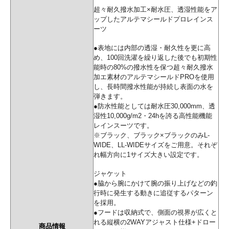
超々耐久撥水加工×耐水圧、透湿性能をア
ップしたアルテマシールドプロレインス
ーツ
●表地には内部の透湿・耐久性を更に高
め、100回洗濯を繰り返した後でも初期性
能時の80%の撥水性を保つ超々耐久撥水
加エ素材のアルテマシールドPROを使用
し、⻑時間撥水性能が持続し表面の水を
弾きます。
●防水性能としては耐水圧30,000mm、透
湿性10,000g/m2・24hを誇る高性能機能
レインスーツです。
※ブラック、ブラック×ブラックのみL-
WIDE、LL-WIDEサイズをご用意。それぞ
れ幅方向に1サイズ大きい設定です。
ジャケット
●脇から腕にかけて腕の振り上げなどの釣
行時に発生する動きに追従するパターン
を採用。
●フードは収納式で、側面の視界が広くと
れる縦横の2WAYアジャスト仕様+ドロー
商品情報