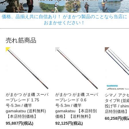
価格、品揃え共に自信あり！ がまかつ製品のことなら当店に
おまかせください！
売れ筋商品
がまかつ がま磯 スーパ
がまかつ がま磯 スーパ
シマノ アク
ープレシード 1.75
ープレシード 0.6
タイプR (並継)
号-5.3m / 磯竿
号-5.3m / 磯竿
投げ竿 / shi
gamakatsu (送料無料)
gamakatsu 【本店特別
店特別価格】
【本店特別価格】
価格】 【送料無料】
60,258円(税
95,887円(税込)
92,125円(税込)