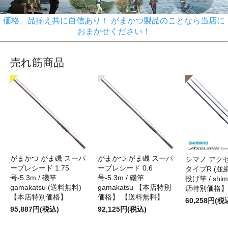
価格、品揃え共に自信あり！ がまかつ製品のことなら当店に
おまかせください！
売れ筋商品
がまかつ がま磯 スーパ
がまかつ がま磯 スーパ
シマノ アク
ープレシード 1.75
ープレシード 0.6
タイプR (並継)
号-5.3m / 磯竿
号-5.3m / 磯竿
投げ竿 / shi
gamakatsu (送料無料)
gamakatsu 【本店特別
店特別価格】
【本店特別価格】
価格】 【送料無料】
60,258円(税
95,887円(税込)
92,125円(税込)