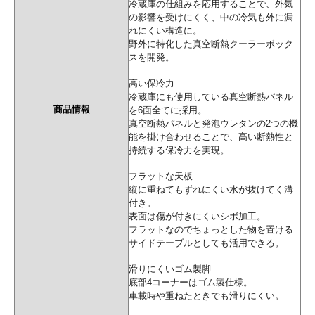
冷蔵庫の仕組みを応用することで、外気
の影響を受けにくく、中の冷気も外に漏
れにくい構造に。
野外に特化した真空断熱クーラーボック
スを開発。
高い保冷力
冷蔵庫にも使用している真空断熱パネル
商品情報
を6面全てに採用。
真空断熱パネルと発泡ウレタンの2つの機
能を掛け合わせることで、高い断熱性と
持続する保冷力を実現。
フラットな天板
縦に重ねてもずれにくい水が抜けてく溝
付き。
表面は傷が付きにくいシボ加工。
フラットなのでちょっとした物を置ける
サイドテーブルとしても活用できる。
滑りにくいゴム製脚
底部4コーナーはゴム製仕様。
車載時や重ねたときでも滑りにくい。