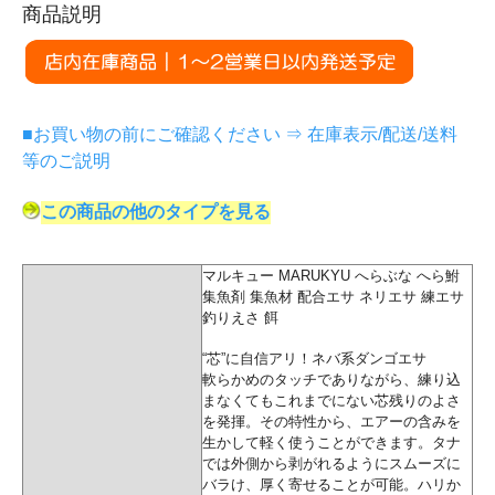
商品説明
■お買い物の前にご確認ください ⇒ 在庫表示/配送/送料
等のご説明
この商品の他のタイプを見る
マルキュー MARUKYU へらぶな へら鮒
集魚剤 集魚材 配合エサ ネリエサ 練エサ
釣りえさ 餌
“芯”に自信アリ！ネバ系ダンゴエサ
軟らかめのタッチでありながら、練り込
まなくてもこれまでにない芯残りのよさ
を発揮。その特性から、エアーの含みを
生かして軽く使うことができます。タナ
では外側から剥がれるようにスムーズに
バラけ、厚く寄せることが可能。ハリか