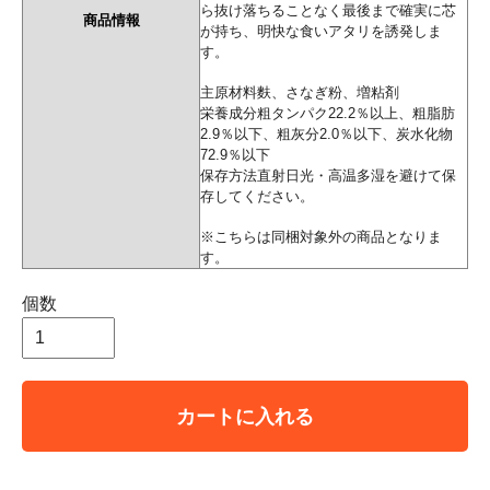
ら抜け落ちることなく最後まで確実に芯
商品情報
が持ち、明快な食いアタリを誘発しま
す。
主原材料麩、さなぎ粉、増粘剤
栄養成分粗タンパク22.2％以上、粗脂肪
2.9％以下、粗灰分2.0％以下、炭水化物
72.9％以下
保存方法直射日光・高温多湿を避けて保
存してください。
※こちらは同梱対象外の商品となりま
す。
個数
カートに入れる