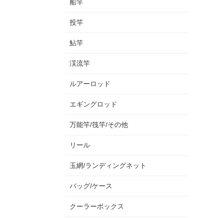
船竿
投竿
鮎竿
渓流竿
ルアーロッド
エギングロッド
万能竿/筏竿/その他
リール
玉網/ランディングネット
バッグ/ケース
クーラーボックス