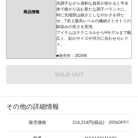
先調子ながら過剰な負荷が掛かると竿全
体で曲がり込む新たな調子バランスに、
商品情報
特に先端部は細さとしなやかさを持た
せ、T史上最高レベルの繊細さとオトリの
馴染みの良さを実現。
アイテムはテクニカルからHモデルまで幅
広く、鮎のサイズや河川に合わせセレク
ト。
■発売年：2024年
SOLD OUT
その他の詳細情報
販売価格
214,214円(税込) 25%OFF!!