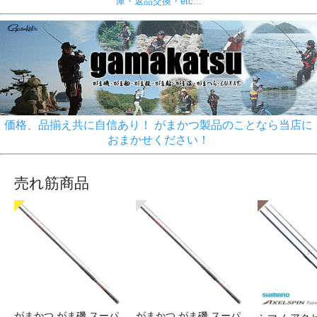
庫・返品交換・etc...
価格、品揃え共に自信あり！ がまかつ製品のことなら当店に
おまかせください！
売れ筋商品
がまかつ がま磯 スーパ
がまかつ がま磯 スーパ