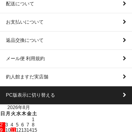
配送について
お支払いについて
返品交換について
メール便 利用規約
釣人館ますだ実店舗
PC版表示に切り替える
2026年8月
日
月
火
水
木
金
土
1
2
3
4
5
6
7
8
9
10
11
12
13
14
15