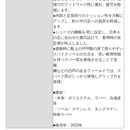
場でのフットワーク性に優れ、疲労を軽
減します。
●内部と足首回りのクッション性を大幅に
アップし、釣り中の足への負荷を軽減し
ます。
●シューズの横幅を3Eに設定し、日本人
の足に合わせた横広設計で、着用時の安
定感が向上しました。
●渡船時に船上のFPR製の床で滑りやすい
スパイクソールの欠点を、高い耐滑性能
を持つラバー部を接地させることで克
服。
磯などの凸凹のあるフィールドでは、ス
パイク部がしっかり接地しグリップ力を
発揮。
■素材：
〈本体〉ポリエステル、ラバー、合成皮
革
〈ソール〉ステンレス、タングステン、
特殊ラバー
■発売年：2023年