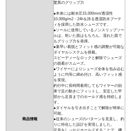
驚異のグリップ力
●本体には耐水圧15,000mm/透湿性
10,000g/m2・24hを誇る透湿防水ブーテ
ィを採用した防水シューズです。
●ソールに使用しているノンスリップソー
ルは、乾いた面はもちろん、濡れた面で
もグリップ力を発揮。
●素早い着脱とフィット感の調整が可能な
ダイヤルシステムを搭載。
スピーディーなロックと解除でシューズ
の脱着がスムーズ。
●ワイヤーによりシューズ全体を包み込む
ように均等に締め付け、高いフィット感
を実現。
釣行中に長時間着用してもワイヤーの効
果で足の動きにフィットし、安定した甲
部から足首までのホールド感を持続しま
す。
●ダイヤルを引き出すことで解除が簡単に
可能。
商品情報
●従来のシューズのパターンを見直し、釣
りに特化した設計を実現しました。
足首をしっかりホールドすることで、磯