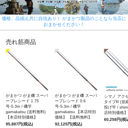
価格、品揃え共に自信あり！ がまかつ製品のことなら当店に
おまかせください！
売れ筋商品
がまかつ がま磯 スーパ
がまかつ がま磯 スーパ
シマノ アク
ープレシード 1.75
ープレシード 0.6
タイプR (並継)
号-5.3m / 磯竿
号-5.3m / 磯竿
投げ竿 / shi
gamakatsu (送料無料)
gamakatsu 【本店特別
店特別価格】
【本店特別価格】
価格】 【送料無料】
60,258円(税
95,887円(税込)
92,125円(税込)