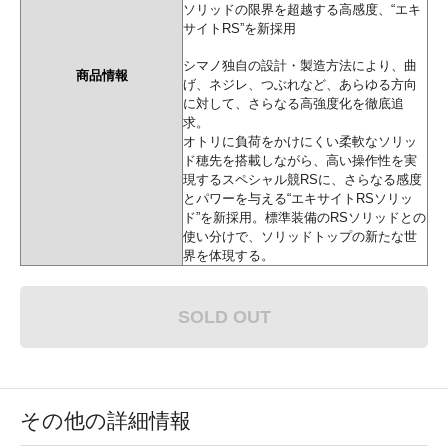
ソリッドの限界を超越する高感度、“エキ
サイトRS”を新採用
シマノ独自の設計・製造方法により、曲
商品情報
げ、ネジレ、つぶれなど、あらゆる方向
に対して、さらなる高強度化を徹底追
求。
オトリに負荷をかけにくい柔軟なソリッ
ド穂先を搭載しながら、高い操作性を実
現するスペシャル競RSに、さらなる感度
とパワーを与える“エキサイトRSソリッ
ド”を新採用。標準装備のRSソリッドとの
使い分けで、ソリッドトップの新たな世
界を体現する。
SOLD OUT
その他の詳細情報