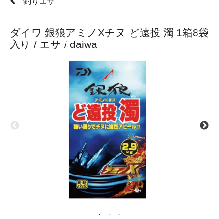
釣りエサ
ダイワ 銀狼アミノXチヌ ど遠投 濁 1箱8袋
入り / エサ / daiwa