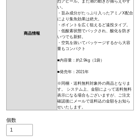
烈アピール。また潮の動きが捕らえやす
い。
・旨み成分がたっぷり入ったアミノX配合
により集魚効果は絶大。
・ポイントを広く狙えるど遠投タイプ。
・低酸素状態でパックされ、酸化を防ぎ
商品情報
いつでも新鮮。
・空気を抜いてパッケージするから大容
量もコンパクト
■内容量：約2.9kg（1袋）
■発売年：2021年
※同梱・送料無料対象外の商品となりま
す。 システム上、金額によって送料無料
表示になる場合もございますが、ご注文
確認後にメールで送料込の金額をお知ら
せいたします。
個数