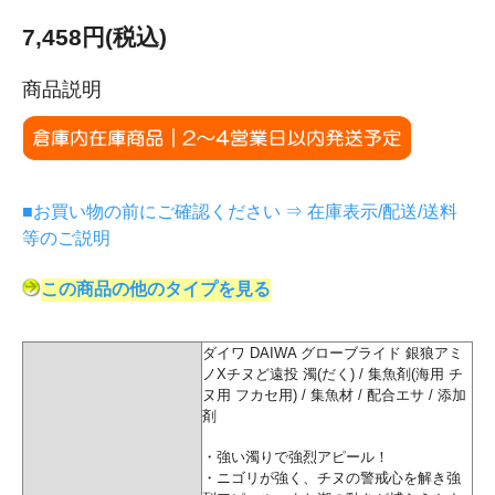
7,458円(税込)
商品説明
■お買い物の前にご確認ください ⇒ 在庫表示/配送/送料
等のご説明
この商品の他のタイプを見る
ダイワ DAIWA グローブライド 銀狼アミ
ノXチヌど遠投 濁(だく) / 集魚剤(海用 チ
ヌ用 フカセ用) / 集魚材 / 配合エサ / 添加
剤
・強い濁りで強烈アピール！
・ニゴリが強く、チヌの警戒心を解き強