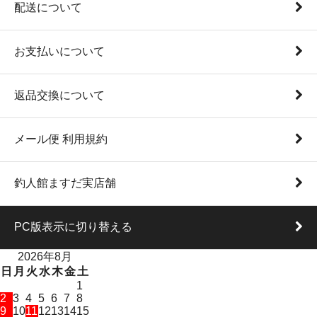
配送について
お支払いについて
返品交換について
メール便 利用規約
釣人館ますだ実店舗
PC版表示に切り替える
2026年8月
日
月
火
水
木
金
土
1
2
3
4
5
6
7
8
9
10
11
12
13
14
15