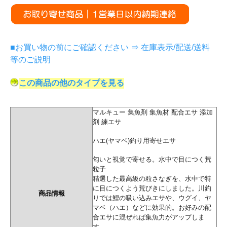
■お買い物の前にご確認ください ⇒ 在庫表示/配送/送料
等のご説明
この商品の他のタイプを見る
マルキュー 集魚剤 集魚材 配合エサ 添加
剤 練エサ
ハエ(ヤマベ)釣り用寄せエサ
匂いと視覚で寄せる。水中で目につく荒
粒子
精選した最高級の粒さなぎを、水中で特
に目につくよう荒びきにしました。川釣
商品情報
りでは鯉の吸い込みエサや、ウグイ、ヤ
マベ（ハエ）などに効果的。お好みの配
合エサに混ぜれば集魚力がアップしま
す。