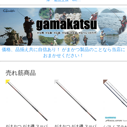
価格、品揃え共に自信あり！ がまかつ製品のことなら当店に
おまかせください！
売れ筋商品
がまかつ がま磯 スーパ
がまかつ がま磯 スーパ
シマノ アク