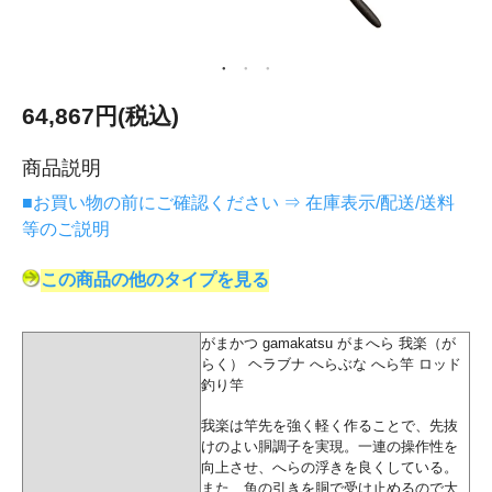
64,867円(税込)
商品説明
■お買い物の前にご確認ください ⇒ 在庫表示/配送/送料
等のご説明
この商品の他のタイプを見る
がまかつ gamakatsu がまへら 我楽（が
らく） ヘラブナ へらぶな へら竿 ロッド
釣り竿
我楽は竿先を強く軽く作ることで、先抜
けのよい胴調子を実現。一連の操作性を
向上させ、へらの浮きを良くしている。
また、魚の引きを胴で受け止めるので大