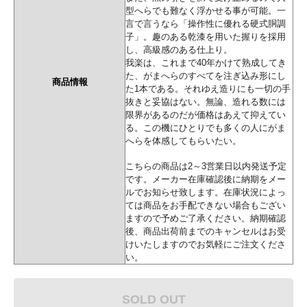
型へらでも難なく浮かせる事が可能。一
言で言うなら「操作性に優れる硬式胴調
子」。趣のある乾漆を用いた握りを採用
し、高級感のある仕上り。
我楽は、これまで40年かけて熟成してき
た、がまへらのすべてを注ぎ込み形にし
商品情報
た1本である。それゆえ造りにも一切の手
抜きと妥協はない。無論、造れる数には
限界があるのだが価格はあえて抑えてい
る。この機にひとりでも多くの人にがま
へらを体感してもらいたい。
こちらの商品は2～3営業日以内発送予定
です。メーカー在庫確認後に納期をメー
ルでお知らせ致します。在庫状況によっ
ては商品をお手配できない場合もござい
ますので予めご了承ください。納期確認
後、商品出荷前までのキャンセルはお受
けいたしますのでお気軽にご注文くださ
い。
SOLD OUT