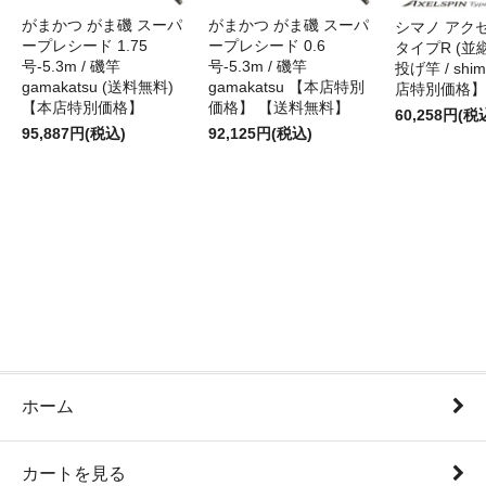
がまかつ がま磯 スーパ
がまかつ がま磯 スーパ
シマノ アク
ープレシード 1.75
ープレシード 0.6
タイプR (並継)
号-5.3m / 磯竿
号-5.3m / 磯竿
投げ竿 / shi
gamakatsu (送料無料)
gamakatsu 【本店特別
店特別価格】
【本店特別価格】
価格】 【送料無料】
60,258円(税
95,887円(税込)
92,125円(税込)
ホーム
カートを見る