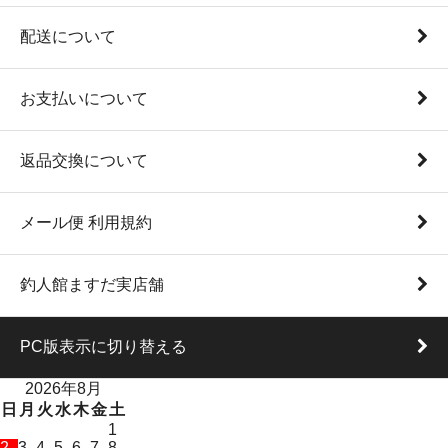
配送について
お支払いについて
返品交換について
メール便 利用規約
釣人館ますだ実店舗
PC版表示に切り替える
2026年8月
日
月
火
水
木
金
土
1
2
3
4
5
6
7
8