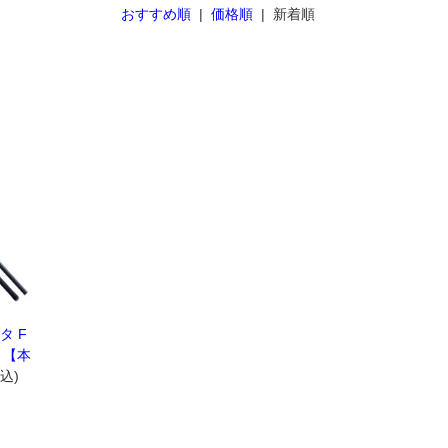
おすすめ順
|
価格順
| 新着順
タ F
o 【本
税込)