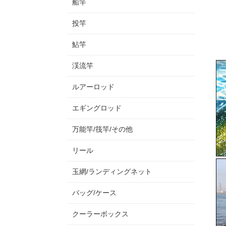
船竿
投竿
鮎竿
渓流竿
ルアーロッド
エギングロッド
万能竿/筏竿/その他
リール
玉網/ランディングネット
バッグ/ケース
クーラーボックス