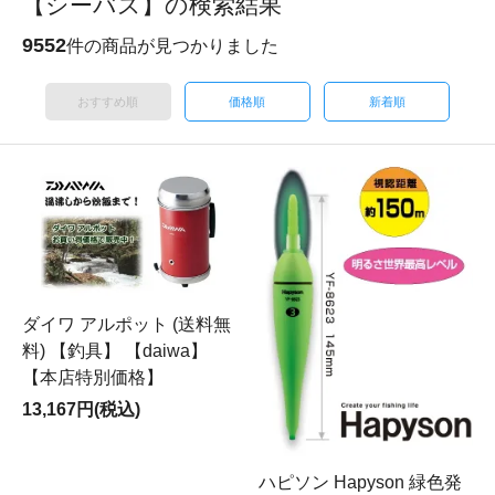
【シーバス】の検索結果
9552
件の商品が見つかりました
おすすめ順
価格順
新着順
ダイワ アルポット (送料無
料) 【釣具】 【daiwa】
【本店特別価格】
13,167円(税込)
ハピソン Hapyson 緑色発