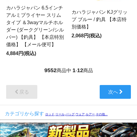
カハラジャパン 6.5インチ
カハラジャパン KJグリッ
アルミプライヤー スリム
プ ブルー / 釣具 【本店特
タイプ ＆3wayマルチホル
別価格】
ダー (ダークグリーン/シル
2,068円(税込)
バー) 【釣具】 【本店特別
価格】 【メール便可】
4,884円(税込)
9552
1
12
商品中
-
商品
戻る
次へ
カテゴリから探す
ロッド,リール,バッグ,ウェア,ルアー,その他...