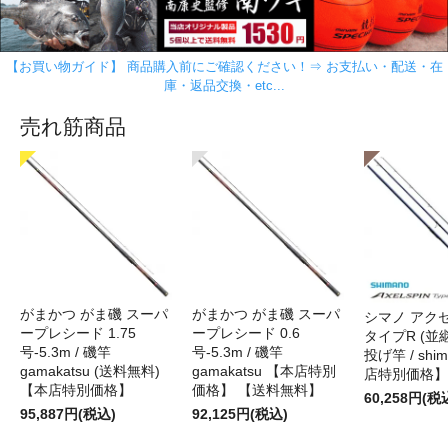
【お買い物ガイド】 商品購入前にご確認ください！⇒ お支払い・配送・在
庫・返品交換・etc...
売れ筋商品
がまかつ がま磯 スーパ
がまかつ がま磯 スーパ
シマノ アク
ープレシード 1.75
ープレシード 0.6
タイプR (並継)
号-5.3m / 磯竿
号-5.3m / 磯竿
投げ竿 / shi
gamakatsu (送料無料)
gamakatsu 【本店特別
店特別価格】
【本店特別価格】
価格】 【送料無料】
60,258円(税
95,887円(税込)
92,125円(税込)