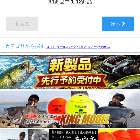
31
1
12
商品中
-
商品
戻る
次へ
カテゴリから探す
ロッド,リール,バッグ,ウェア,ルアー,その他...