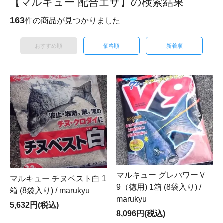
【マルキュー 配合エサ】の検索結果
163
件の商品が見つかりました
おすすめ順
価格順
新着順
マルキュー グレパワーＶ
マルキュー チヌベスト白 1
9（徳用) 1箱 (8袋入り) /
箱 (8袋入り) / marukyu
marukyu
5,632円(税込)
8,096円(税込)