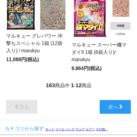
マルキュー グレパワー 沖
撃ちスペシャル 1箱 (12袋
マルキュー スーパー磯マ
入り) / marukyu
ダイII 1箱 (6袋入り)/
marukyu
11,088円(税込)
6,864円(税込)
163
1
12
商品中
-
商品
戻る
次へ
カテゴリから探す
ロッド,リール,バッグ,ウェア,ルアー,その他...