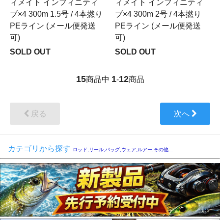
ィメイト インフィニティ
ィメイト インフィニティ
ブ×4 300m 1.5号 / 4本撚り
ブ×4 300m 2号 / 4本撚り
PEライン (メール便発送
PEライン (メール便発送
可)
可)
SOLD OUT
SOLD OUT
15
1
12
商品中
-
商品
戻る
次へ
カテゴリから探す
ロッド,リール,バッグ,ウェア,ルアー,その他...