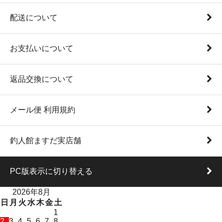
配送について
お支払いについて
返品交換について
メール便 利用規約
釣人館ますだ実店舗
PC版表示に切り替える
2026年8月
日
月
火
水
木
金
土
1
2
3
4
5
6
7
8